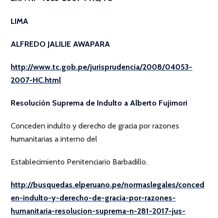
LIMA
ALFREDO JALILIE
AWAPARA
http://www.tc.gob.pe/jurisprudencia/2008/04053-
2007-HC.html
Resolución Suprema de Indulto a Alberto Fujimori
Conceden indulto y derecho de gracia por razones
humanitarias a interno del
Establecimiento Penitenciario Barbadillo.
http://busquedas.elperuano.pe/normaslegales/conced
en-indulto-y-derecho-de-gracia-por-razones-
humanitaria-resolucion-suprema-n-281-2017-jus-