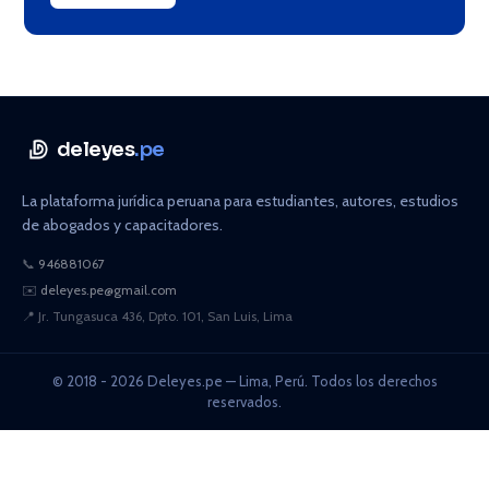
deleyes
.pe
La plataforma jurídica peruana para estudiantes, autores, estudios
de abogados y capacitadores.
📞
946881067
✉️
deleyes.pe@gmail.com
📍
Jr. Tungasuca 436, Dpto. 101, San Luis, Lima
© 2018 - 2026 Deleyes.pe — Lima, Perú. Todos los derechos
reservados.