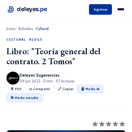
deleyes
.pe
Ingresar
Inicio
·
Artículos
·
Cultural
CULTURAL
·
BLOGS
Libro: "Teoría general del
contrato. 2 Tomos"
Deleyes Sugerencias
09 Jun 2022 · 0 min · 117 lecturas
📄 PDF
in Compartir
🔗 Copiar
🤖 Modo IA
🎯 Modo estudio