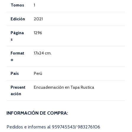
Tomos
1
Edición
2021
Página
1296
s
Format
17x24 cm.
o
País
Perú
Present
Encuadernación en Tapa Rustica
ación
INFORMACIÓN DE COMPRA:
Pedidos e informes al 959745543/ 983276106