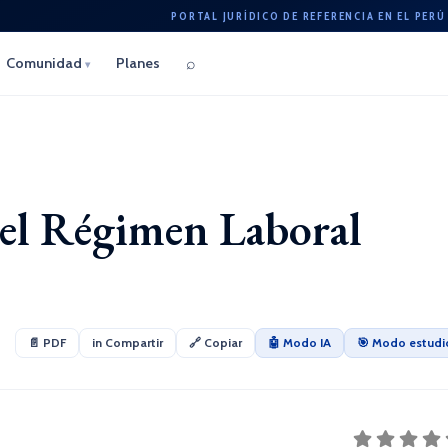
PORTAL JURÍDICO DE REFERENCIA EN EL PERÚ
⌕
Comunidad
Planes
▾
del Régimen Laboral
📄 PDF
in Compartir
🔗 Copiar
🤖 Modo IA
🎯 Modo estudi