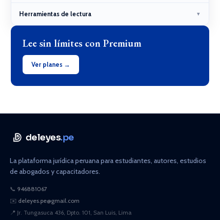
Herramientas de lectura
▼
Lee sin límites con Premium
Ver planes →
deleyes
.pe
La plataforma jurídica peruana para estudiantes, autores, estudios
de abogados y capacitadores.
📞
946881067
✉️
deleyes.pe@gmail.com
📍
Jr. Tungasuca 436, Dpto. 101, San Luis, Lima