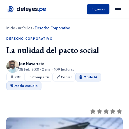
deleyes
.pe
Ingresar
Inicio
·
Artículos
·
Derecho Corporativo
DERECHO CORPORATIVO
La nulidad del pacto social
Joe Navarrete
28 Feb 2021 · 0 min · 109 lecturas
📄 PDF
in Compartir
🔗 Copiar
🤖 Modo IA
🎯 Modo estudio