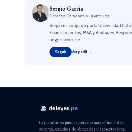
Sergio Garcia
Derecho Corporativo · 4 artículos
Sergio es abogado por la Universidad Catól
Financiamientos, M&A y Arbitrajes. Respons
negociación, cie...
Seguir
Ver perfil →
deleyes
.pe
La plataforma jurídica peruana para estudiantes,
autores, estudios de abogados y capacitadores.