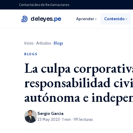
Contacto
Libro de Reclamaciones
deleyes
.pe
Aprender
Contenido
▾
▾
Inicio
·
Artículos
·
Blogs
BLOGS
La culpa corporativ
responsabilidad civ
autónoma e indepen
Sergio Garcia
23 May 2023 · 1 min · 191 lecturas