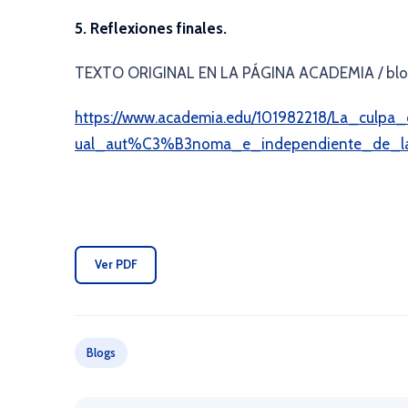
5. Reflexiones finales.
TEXTO ORIGINAL EN LA PÁGINA ACADEMIA / blog
https://www.academia.edu/101982218/La_culpa_
ual_aut%C3%B3noma_e_independiente_de_l
Ver PDF
Blogs