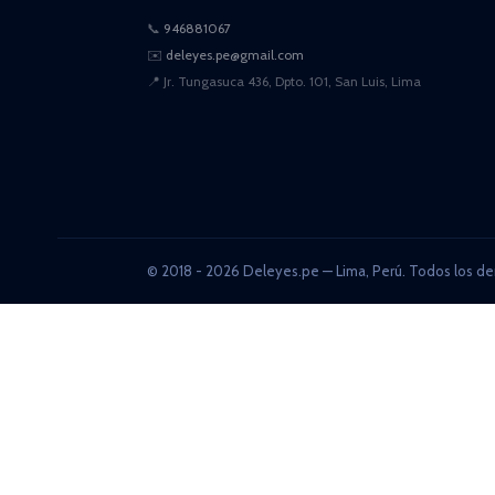
📞
946881067
✉️
deleyes.pe@gmail.com
📍
Jr. Tungasuca 436, Dpto. 101, San Luis, Lima
© 2018 - 2026 Deleyes.pe — Lima, Perú. Todos los de