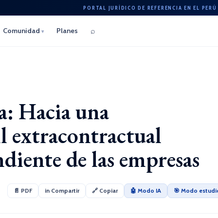
PORTAL JURÍDICO DE REFERENCIA EN EL PERÚ
⌕
Comunidad
Planes
▾
a: Hacia una
il extracontractual
diente de las empresas
📄 PDF
in Compartir
🔗 Copiar
🤖 Modo IA
🎯 Modo estudi