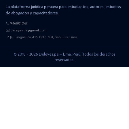
La plataforma jurídica peruana para estudiantes, autores, estudios
de abogados y capacitadores.
📞
946881067
✉️
deleyes.pe@gmail.com
📍
Jr. Tungasuca 436, Dpto. 101, San Luis, Lima
© 2018 - 2026 Deleyes.pe — Lima, Perú. Todos los derechos
reservados.