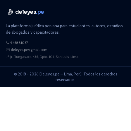
deleyes
.pe
La plataforma jurídica peruana para estudiantes, autores, estudios
de abogados y capacitadores.
📞
946881067
✉️
deleyes.pe@gmail.com
📍
Jr. Tungasuca 436, Dpto. 101, San Luis, Lima
© 2018 - 2026 Deleyes.pe — Lima, Perú. Todos los derechos
reservados.