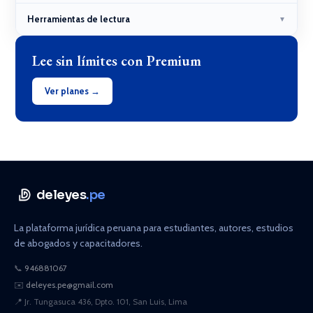
Herramientas de lectura
▼
Lee sin límites con Premium
Ver planes →
deleyes
.pe
La plataforma jurídica peruana para estudiantes, autores, estudios
de abogados y capacitadores.
📞
946881067
✉️
deleyes.pe@gmail.com
📍
Jr. Tungasuca 436, Dpto. 101, San Luis, Lima