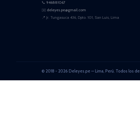
📞
946881067
✉️
deleyes.pe@gmail.com
📍
Jr. Tungasuca 436, Dpto. 101, San Luis, Lima
© 2018 - 2026 Deleyes.pe — Lima, Perú. Todos los de