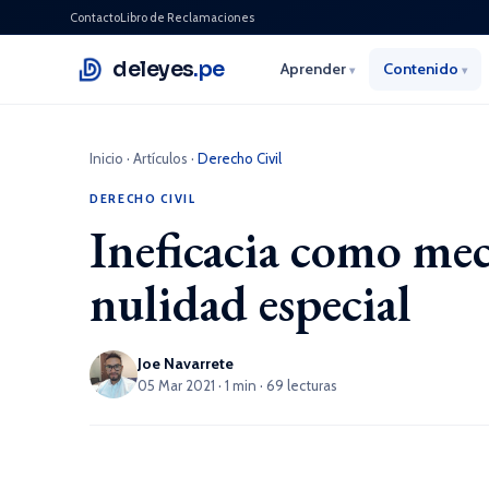
Contacto
Libro de Reclamaciones
deleyes
.pe
Aprender
Contenido
▾
▾
Inicio
·
Artículos
·
Derecho Civil
DERECHO CIVIL
Ineficacia como mec
nulidad especial
Joe Navarrete
05 Mar 2021 · 1 min · 69 lecturas