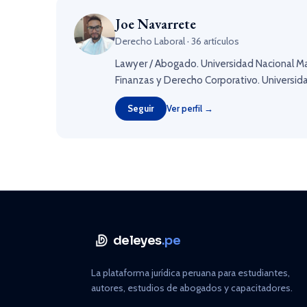
Joe Navarrete
Derecho Laboral · 36 artículos
Lawyer / Abogado. Universidad Nacional M
Finanzas y Derecho Corporativo. Universid
Seguir
Ver perfil →
deleyes
.pe
La plataforma jurídica peruana para estudiantes,
autores, estudios de abogados y capacitadores.