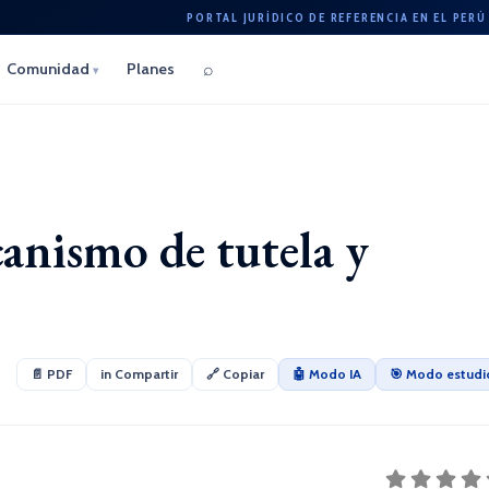
PORTAL JURÍDICO DE REFERENCIA EN EL PERÚ
⌕
Comunidad
Planes
▾
anismo de tutela y
📄 PDF
in Compartir
🔗 Copiar
🤖 Modo IA
🎯 Modo estudi