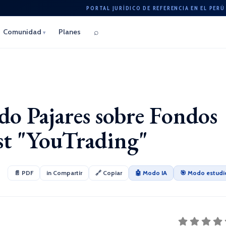
PORTAL JURÍDICO DE REFERENCIA EN EL PERÚ
⌕
Comunidad
Planes
▾
do Pajares sobre Fondos
st "YouTrading"
📄 PDF
in Compartir
🔗 Copiar
🤖 Modo IA
🎯 Modo estudi