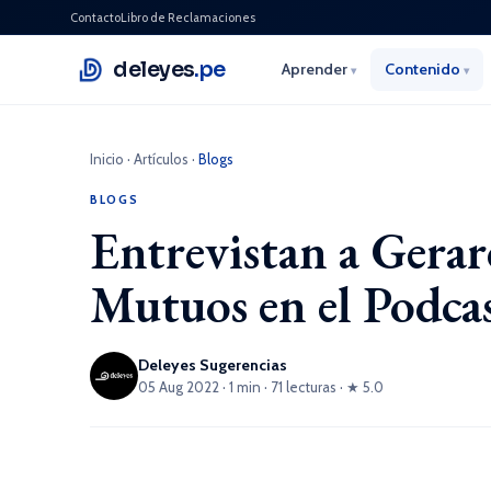
Contacto
Libro de Reclamaciones
deleyes
.pe
Aprender
Contenido
▾
▾
Inicio
·
Artículos
·
Blogs
BLOGS
Entrevistan a Gerar
Mutuos en el Podca
Deleyes Sugerencias
05 Aug 2022 · 1 min · 71 lecturas · ★ 5.0