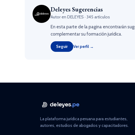
Deleyes Sugerencias
Autor en DELEYES · 345 artículos
En esta parte de la pagina encontrarán sug
complementar su formación jurídica.
Seguir
Ver perfil →
deleyes
.pe
La plataforma jurídica peruana para estudiantes,
autores, estudios de abogados y capacitadores.