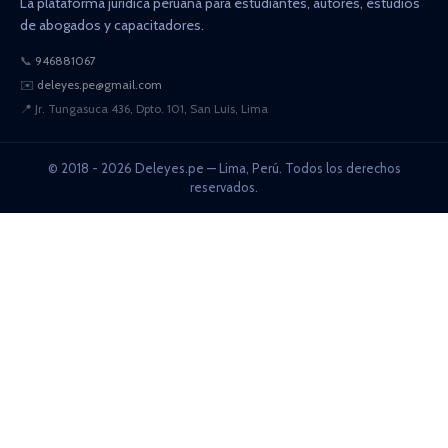
La plataforma jurídica peruana para estudiantes, autores, estudios
de abogados y capacitadores.
📞
946881067
✉️
deleyes.pe@gmail.com
📍
Jr. Tungasuca 436, Dpto. 101, San Luis, Lima
© 2018 - 2026 Deleyes.pe — Lima, Perú. Todos los derechos
reservados.