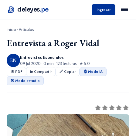
deleyes
.pe
Ingresar
Inicio
·
Artículos
Entrevista a Roger Vidal
Entrevistas Especiales
EN
09 Jul 2020 · 0 min · 123 lecturas · ★ 5.0
📄 PDF
in Compartir
🔗 Copiar
🤖 Modo IA
🎯 Modo estudio