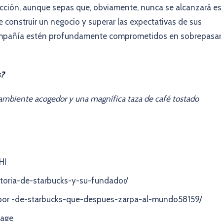
fección, aunque sepas que, obviamente, nunca se alcanzará e
construir un negocio y superar las expectativas de sus
 compañía estén profundamente comprometidos en sobrepasa
s?
ambiente acogedor y una magnífica taza de café tostado
HI
historia-de-starbucks-y-su-fundador/
sabor -de-starbucks-que-despues-zarpa-al-mundo58159/
tage