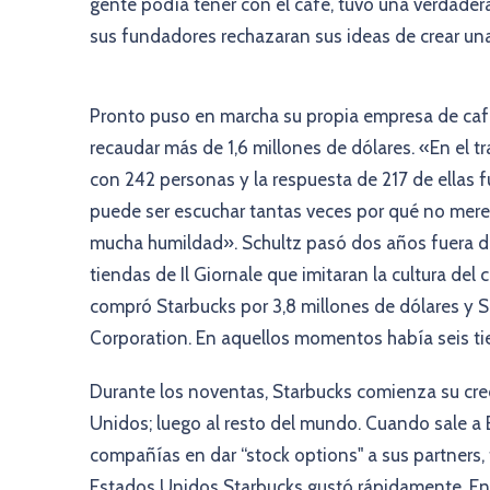
gente podía tener con el café, tuvo una verdader
sus fundadores rechazaran sus ideas de crear una 
Pronto puso en marcha su propia empresa de café: 
recaudar más de 1,6 millones de dólares. «En el 
con 242 personas y la respuesta de 217 de ellas 
puede ser escuchar tantas veces por qué no mere
mucha humildad». Schultz pasó dos años fuera d
tiendas de Il Giornale que imitaran la cultura del 
compró Starbucks por 3,8 millones de dólares y Sc
Corporation. En aquellos momentos había seis t
Durante los noventas, Starbucks comienza su cre
Unidos; luego al resto del mundo. Cuando sale a B
compañías en dar “stock options" a sus partners,
Estados Unidos Starbucks gustó rápidamente. En