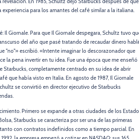
a revelación. En 1985, Schultz dejó Starbucks después de que
experiencia para los amantes del café similar a la italiana.
Il Giornale. Para que Il Giornale despegara, Schultz tuvo qu
transcurso del año que pasé tratando de recaudar dinero habl
fue "no"» escribió. «Intente imaginar lo descorazonador que
ce la pena invertir en tu idea. Fue una época que me enseñó
e Starbucks, completamente centrado en su idea de abrir
café que había visto en Italia. En agosto de 1987, Il Giornale
hultz se convirtió en director ejecutivo de Starbucks
iendas.
cimiento. Primero se expande a otras ciudades de los Estad
olsa, Starbucks se caracteriza por ser una de las primeras
 tanto con contratos indefinidos como a tiempo parcial. En
 1992, la empresa empezó a cotizar en NASDAQ; sus 165