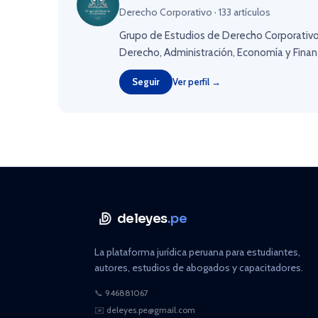
Derecho Corporativo · 133 artículos
Grupo de Estudios de Derecho Corporativo
Derecho, Administración, Economía y Finanz
Seguir
Ver perfil →
deleyes
.pe
La plataforma jurídica peruana para estudiantes,
autores, estudios de abogados y capacitadores.
📞
946881067
✉️
deleyes.pe@gmail.com