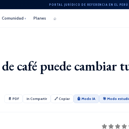
PORTAL JURÍDICO DE REFERENCIA EN EL PERÚ
⌕
Comunidad
Planes
▾
de café puede cambiar t
📄 PDF
in Compartir
🔗 Copiar
🤖 Modo IA
🎯 Modo estudi