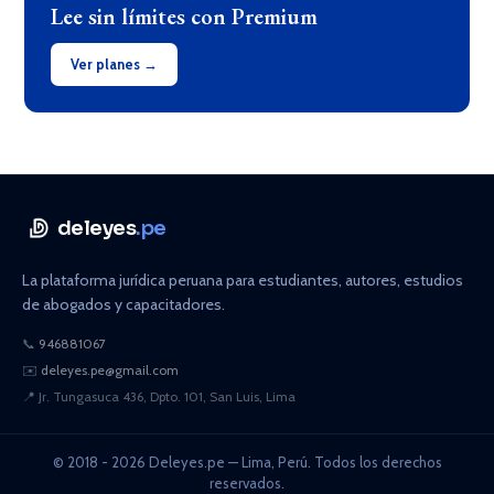
Lee sin límites con Premium
Ver planes →
deleyes
.pe
La plataforma jurídica peruana para estudiantes, autores, estudios
de abogados y capacitadores.
📞
946881067
✉️
deleyes.pe@gmail.com
📍
Jr. Tungasuca 436, Dpto. 101, San Luis, Lima
© 2018 - 2026 Deleyes.pe — Lima, Perú. Todos los derechos
reservados.