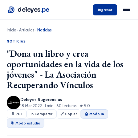
deleyes
.pe
Ingresar
Inicio
·
Artículos
·
Noticias
NOTICIAS
"Dona un libro y crea
oportunidades en la vida de los
jóvenes" - La Asociación
Recuperando Vínculos
Deleyes Sugerencias
18 Mar 2022 · 1 min · 60 lecturas · ★ 5.0
📄 PDF
in Compartir
🔗 Copiar
🤖 Modo IA
🎯 Modo estudio