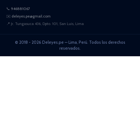
📞
946881067
✉️
deleyes.pe@gmail.com
📍
Jr. Tungasuca 436, Dpto. 101, San Luis, Lima
© 2018 - 2026 Deleyes.pe — Lima, Perú. Todos los derechos
reservados.