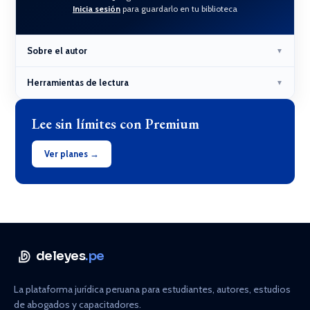
Inicia sesión
para guardarlo en tu biblioteca
Sobre el autor
▼
Herramientas de lectura
▼
Lee sin límites con Premium
Ver planes →
deleyes
.pe
La plataforma jurídica peruana para estudiantes, autores, estudios
de abogados y capacitadores.