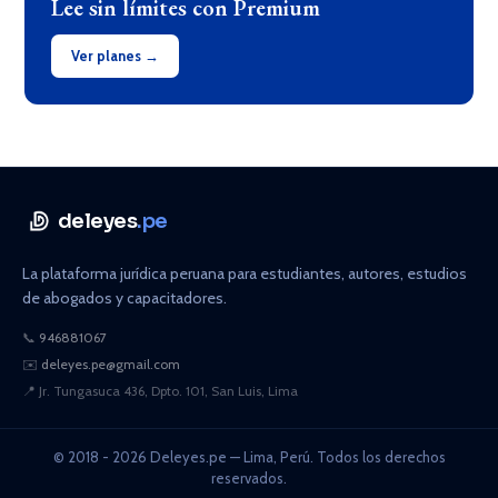
Lee sin límites con Premium
Ver planes →
deleyes
.pe
La plataforma jurídica peruana para estudiantes, autores, estudios
de abogados y capacitadores.
📞
946881067
✉️
deleyes.pe@gmail.com
📍
Jr. Tungasuca 436, Dpto. 101, San Luis, Lima
© 2018 - 2026 Deleyes.pe — Lima, Perú. Todos los derechos
reservados.