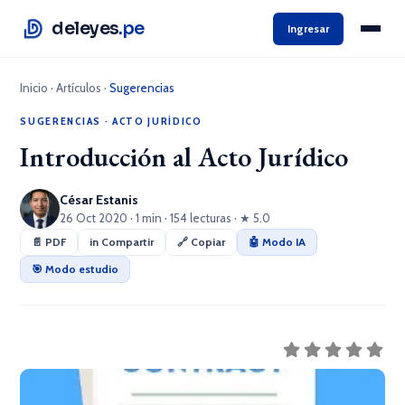
deleyes
.pe
Ingresar
Inicio
·
Artículos
·
Sugerencias
SUGERENCIAS
·
ACTO JURÍDICO
Introducción al Acto Jurídico
César Estanis
26 Oct 2020 · 1 min · 154 lecturas · ★ 5.0
📄 PDF
in Compartir
🔗 Copiar
🤖 Modo IA
🎯 Modo estudio