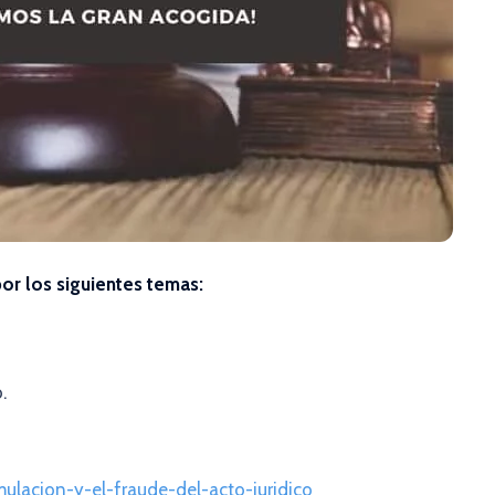
or los siguientes temas:
o.
imulacion-y-el-fraude-del-acto-juridico