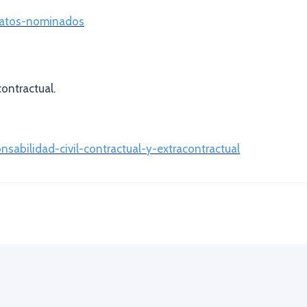
tratos-nominados
contractual.
onsabilidad-civil-contractual-y-extracontractual