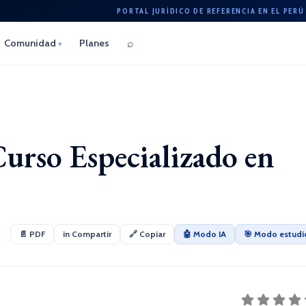
PORTAL JURÍDICO DE REFERENCIA EN EL PERÚ
⌕
Comunidad
Planes
▾
rso Especializado en
📄 PDF
in Compartir
🔗 Copiar
🤖 Modo IA
🎯 Modo estudi