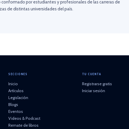
 conformado por estudiantes y profesionales de las carreras de
as de distintas universidades del país.
SECCIONES
TU CUENTA
Inicio
Registrarse gratis
Artículos
Iniciar sesión
Legislación
Blogs
Eventos
Videos & Podcast
Remate de libros