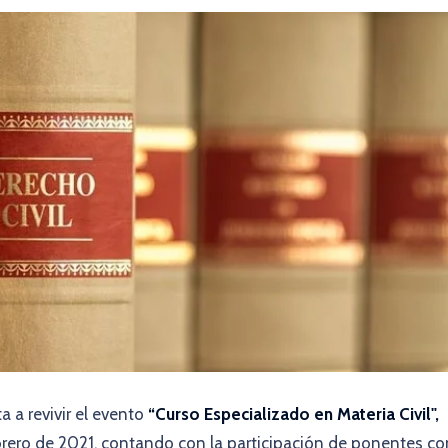
ta a revivir el evento
“
Curso Especializado en Materia Civil
",
brero de 2021, contando con la participación de ponentes co