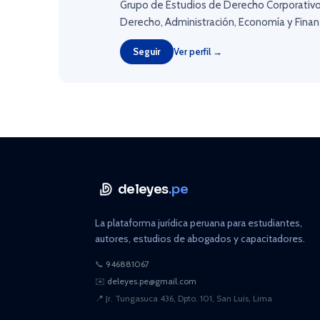
Grupo de Estudios de Derecho Corporativo
Derecho, Administración, Economía y Finanz
Seguir
Ver perfil →
deleyes
.pe
La plataforma jurídica peruana para estudiantes,
autores, estudios de abogados y capacitadores.
📞
946881067
✉️
deleyes.pe@gmail.com
📍
Jr. Tungasuca 436, Dpto. 101, San Luis, Lima