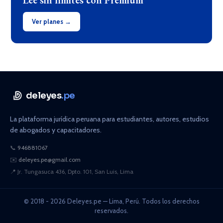
Lee sin límites con Premium
Ver planes →
deleyes
.pe
La plataforma jurídica peruana para estudiantes, autores, estudios
de abogados y capacitadores.
📞
946881067
✉️
deleyes.pe@gmail.com
📍
Jr. Tungasuca 436, Dpto. 101, San Luis, Lima
© 2018 - 2026 Deleyes.pe — Lima, Perú. Todos los derechos
reservados.