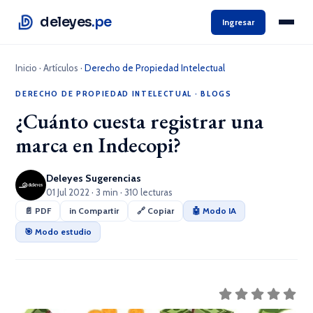
deleyes
.pe
Ingresar
Inicio
·
Artículos
·
Derecho de Propiedad Intelectual
DERECHO DE PROPIEDAD INTELECTUAL
·
BLOGS
¿Cuánto cuesta registrar una
marca en Indecopi?
Deleyes Sugerencias
01 Jul 2022 · 3 min · 310 lecturas
📄 PDF
in Compartir
🔗 Copiar
🤖 Modo IA
🎯 Modo estudio