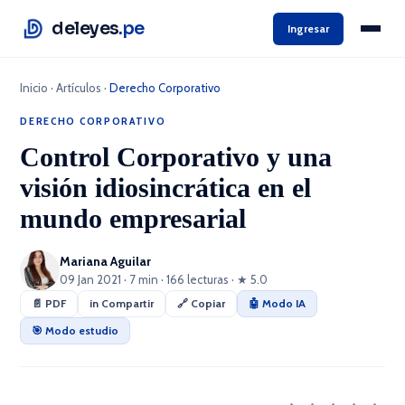
deleyes
.pe
Ingresar
Inicio
·
Artículos
·
Derecho Corporativo
DERECHO CORPORATIVO
Control Corporativo y una
visión idiosincrática en el
mundo empresarial
Mariana Aguilar
09 Jan 2021 · 7 min · 166 lecturas · ★ 5.0
📄 PDF
in Compartir
🔗 Copiar
🤖 Modo IA
🎯 Modo estudio