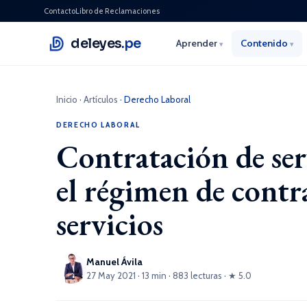
Contacto
Libro de Reclamaciones
deleyes
.pe
Aprender
Contenido
▾
▾
Inicio
·
Artículos
·
Derecho Laboral
DERECHO LABORAL
Contratación de ser
el régimen de contr
servicios
Manuel Ávila
27 May 2021 · 13 min · 883 lecturas · ★ 5.0