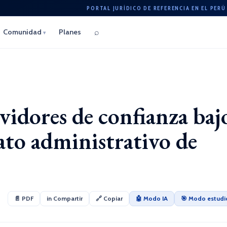
PORTAL JURÍDICO DE REFERENCIA EN EL PERÚ
⌕
Comunidad
Planes
▾
vidores de confianza baj
ato administrativo de
📄 PDF
in Compartir
🔗 Copiar
🤖 Modo IA
🎯 Modo estudi