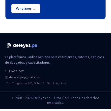
Ver planes →
deleyes
.pe
La plataforma jurídica peruana para estudiantes, autores, estudios
de abogados y capacitadores.
📞
946881067
✉️
deleyes.pe@gmail.com
📍
Jr. Tungasuca 436, Dpto. 101, San Luis, Lima
© 2018 - 2026 Deleyes.pe — Lima, Perú. Todos los derechos
reservados.