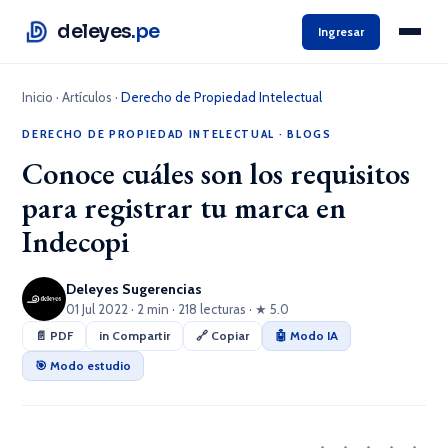
deleyes
.pe
Ingresar
Inicio
·
Artículos
·
Derecho de Propiedad Intelectual
DERECHO DE PROPIEDAD INTELECTUAL
·
BLOGS
Conoce cuáles son los requisitos
para registrar tu marca en
Indecopi
Deleyes Sugerencias
01 Jul 2022 · 2 min · 218 lecturas · ★ 5.0
📄 PDF
in Compartir
🔗 Copiar
🤖 Modo IA
🎯 Modo estudio