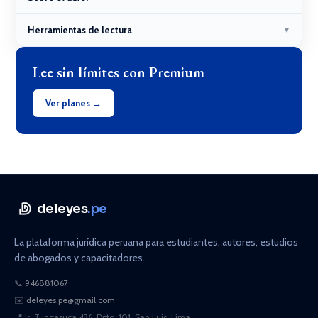
Herramientas de lectura
▼
Lee sin límites con Premium
Ver planes →
deleyes
.pe
La plataforma jurídica peruana para estudiantes, autores, estudios
de abogados y capacitadores.
📞
946881067
✉️
deleyes.pe@gmail.com
📍
Jr. Tungasuca 436, Dpto. 101, San Luis, Lima