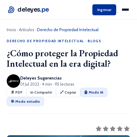
deleyes
.pe
Ingresar
Inicio
·
Artículos
·
Derecho de Propiedad Intelectual
DERECHO DE PROPIEDAD INTELECTUAL
·
BLOGS
¿Cómo proteger la Propiedad
Intelectual en la era digital?
Deleyes Sugerencias
01 Jul 2022 · 4 min · 115 lecturas
📄 PDF
in Compartir
🔗 Copiar
🤖 Modo IA
🎯 Modo estudio