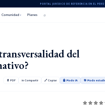
PORTAL JURÍDICO DE REFERENCIA EN EL PERÚ
⌕
Comunidad
Planes
▾
ransversalidad del
ativo?
📄 PDF
in Compartir
🔗 Copiar
🤖 Modo IA
🎯 Modo estudi