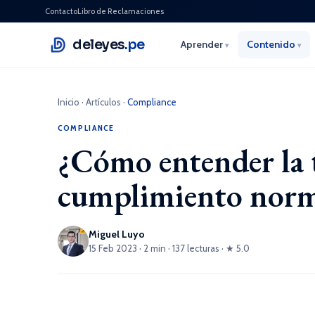
Contacto
Libro de Reclamaciones
deleyes
.pe
Aprender
Contenido
▾
▾
Inicio
·
Artículos
·
Compliance
COMPLIANCE
¿Cómo entender la t
cumplimiento norm
Miguel Luyo
15 Feb 2023 · 2 min · 137 lecturas · ★ 5.0