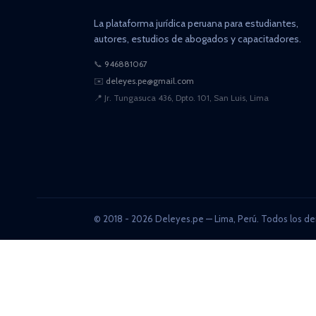
La plataforma jurídica peruana para estudiantes,
autores, estudios de abogados y capacitadores.
📞
946881067
✉️
deleyes.pe@gmail.com
📍
Jr. Tungasuca 436, Dpto. 101, San Luis, Lima
© 2018 - 2026 Deleyes.pe — Lima, Perú. Todos los de