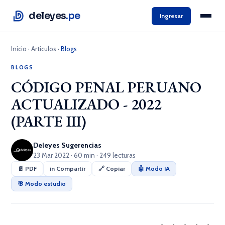
deleyes
.pe
Ingresar
Inicio
·
Artículos
·
Blogs
BLOGS
CÓDIGO PENAL PERUANO
ACTUALIZADO - 2022
(PARTE III)
Deleyes Sugerencias
23 Mar 2022 · 60 min · 249 lecturas
📄 PDF
in Compartir
🔗 Copiar
🤖 Modo IA
🎯 Modo estudio