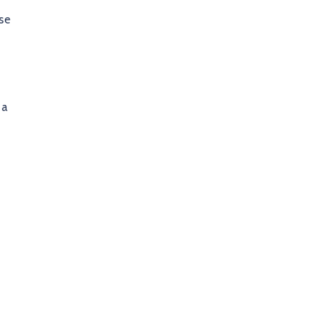
se
 a