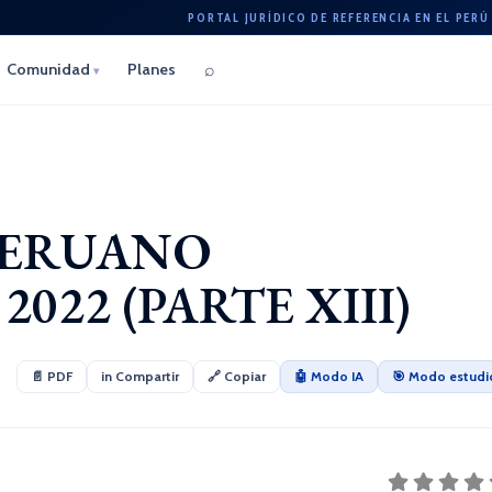
PORTAL JURÍDICO DE REFERENCIA EN EL PERÚ
⌕
Comunidad
Planes
▾
PERUANO
022 (PARTE XIII)
📄 PDF
in Compartir
🔗 Copiar
🤖 Modo IA
🎯 Modo estudi