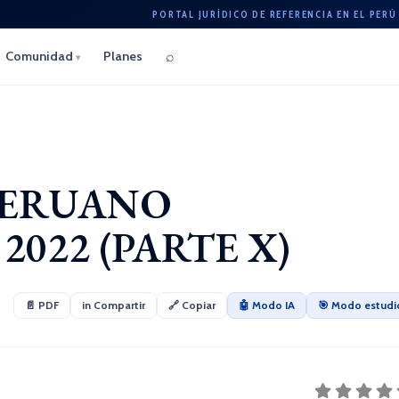
PORTAL JURÍDICO DE REFERENCIA EN EL PERÚ
⌕
Comunidad
Planes
▾
PERUANO
2022 (PARTE X)
📄 PDF
in Compartir
🔗 Copiar
🤖 Modo IA
🎯 Modo estudi