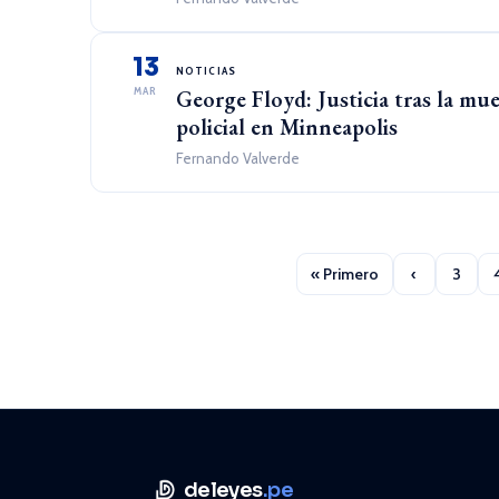
13
NOTICIAS
MAR
George Floyd: Justicia tras la mu
policial en Minneapolis
Fernando Valverde
« Primero
‹
3
deleyes
.pe