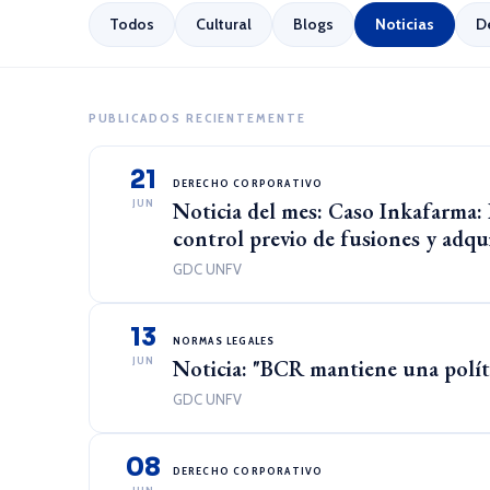
Todos
Cultural
Blogs
Noticias
D
PUBLICADOS RECIENTEMENTE
21
DERECHO CORPORATIVO
JUN
Noticia del mes: Caso Inkafarma: L
control previo de fusiones y adqu
GDC UNFV
13
NORMAS LEGALES
JUN
Noticia: "BCR mantiene una polít
GDC UNFV
08
DERECHO CORPORATIVO