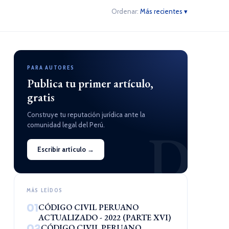
Ordenar:
Más recientes ▾
PARA AUTORES
Publica tu primer artículo,
gratis
Construye tu reputación jurídica ante la
comunidad legal del Perú.
D
Escribir artículo →
MÁS LEÍDOS
01
CÓDIGO CIVIL PERUANO
ACTUALIZADO - 2022 (PARTE XVI)
02
CÓDIGO CIVIL PERUANO