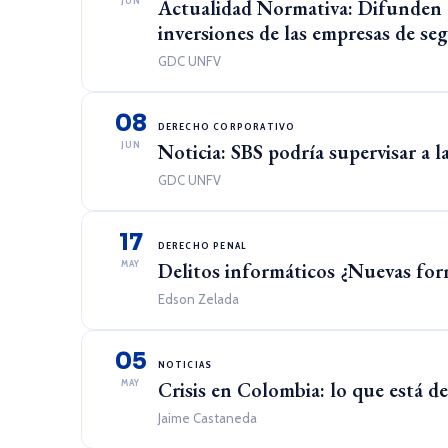
JUN
Actualidad Normativa: Difunden 
inversiones de las empresas de se
GDC UNFV
08
DERECHO CORPORATIVO
JUN
Noticia: SBS podría supervisar a la
GDC UNFV
17
DERECHO PENAL
MAY
Delitos informáticos ¿Nuevas for
Edson Zelada
05
NOTICIAS
MAY
Crisis en Colombia: lo que está de
Jaime Castaneda