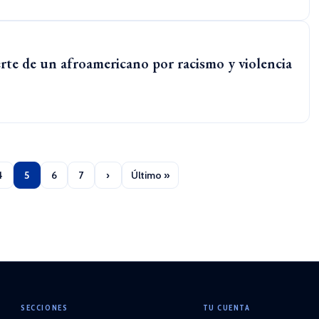
erte de un afroamericano por racismo y violencia
4
5
6
7
›
Último »
SECCIONES
TU CUENTA