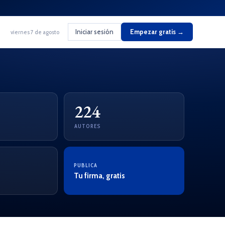
Iniciar sesión
Empezar gratis →
viernes 7 de agosto
224
AUTORES
PUBLICA
Tu firma, gratis