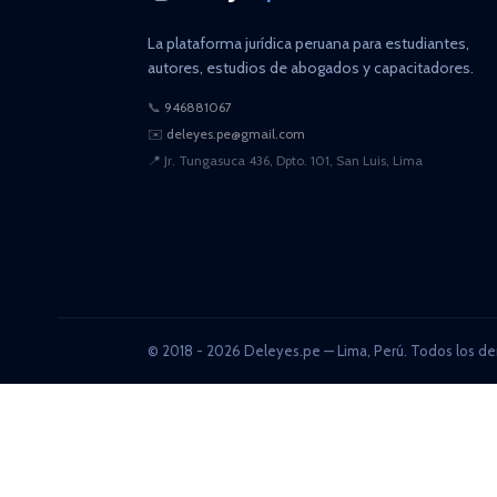
La plataforma jurídica peruana para estudiantes,
autores, estudios de abogados y capacitadores.
📞
946881067
✉️
deleyes.pe@gmail.com
📍
Jr. Tungasuca 436, Dpto. 101, San Luis, Lima
© 2018 - 2026 Deleyes.pe — Lima, Perú. Todos los de