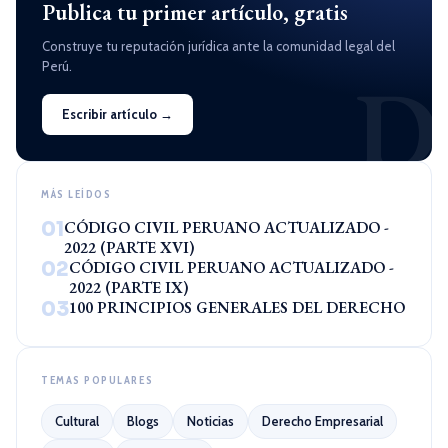
Publica tu primer artículo, gratis
Construye tu reputación jurídica ante la comunidad legal del
Perú.
D
Escribir artículo →
MÁS LEÍDOS
01
CÓDIGO CIVIL PERUANO ACTUALIZADO -
2022 (PARTE XVI)
02
CÓDIGO CIVIL PERUANO ACTUALIZADO -
2022 (PARTE IX)
03
100 PRINCIPIOS GENERALES DEL DERECHO
TEMAS POPULARES
Cultural
Blogs
Noticias
Derecho Empresarial