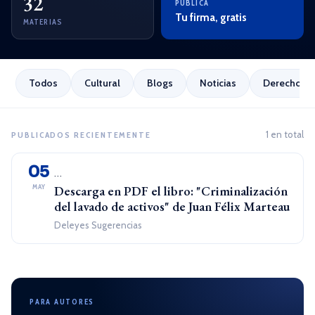
32
PUBLICA
Tu firma, gratis
MATERIAS
Todos
Cultural
Blogs
Noticias
Derecho Em
1 en total
PUBLICADOS RECIENTEMENTE
05
...
MAY
Descarga en PDF el libro: "Criminalización
del lavado de activos" de Juan Félix Marteau
Deleyes Sugerencias
PARA AUTORES