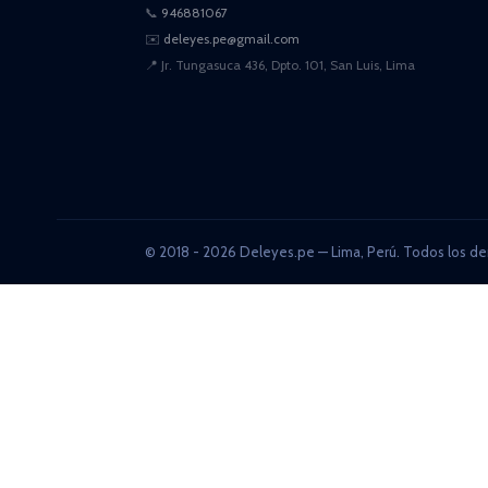
📞
946881067
✉️
deleyes.pe@gmail.com
📍
Jr. Tungasuca 436, Dpto. 101, San Luis, Lima
© 2018 - 2026 Deleyes.pe — Lima, Perú. Todos los de