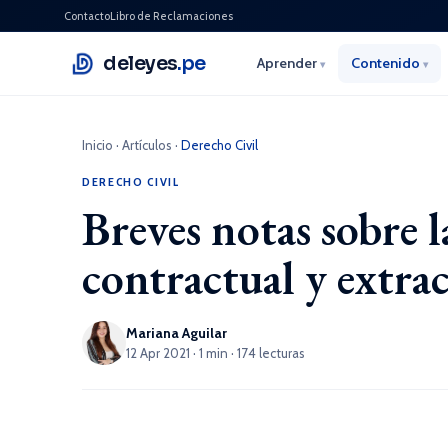
Contacto
Libro de Reclamaciones
deleyes
.pe
Aprender
Contenido
▾
▾
Inicio
·
Artículos
·
Derecho Civil
DERECHO CIVIL
Breves notas sobre l
contractual y extra
Mariana Aguilar
12 Apr 2021 · 1 min · 174 lecturas