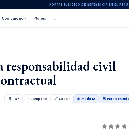
PORTAL JURÍDICO DE REFERENCIA EN EL PERÚ
⌕
Comunidad
Planes
▾
a responsabilidad civil
contractual
📄 PDF
in Compartir
🔗 Copiar
🤖 Modo IA
🎯 Modo estudi