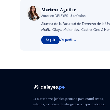
Mariana Aguilar
Autor en DELEYES · 3 artículos
Alumna de la Facultad de Derecho de la Uni
Muñiz, Olaya, Melendez, Castro, Ono & He
Seguir
Ver perfil →
deleyes
.pe
La plataforma jurídica peruana para estudiantes,
autores, estudios de abogados y capacitadores.