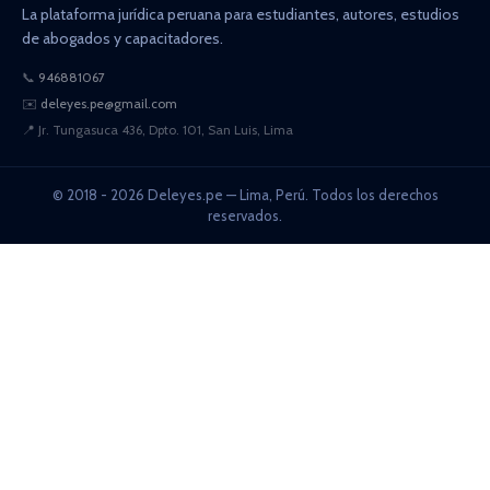
La plataforma jurídica peruana para estudiantes, autores, estudios
de abogados y capacitadores.
📞
946881067
✉️
deleyes.pe@gmail.com
📍
Jr. Tungasuca 436, Dpto. 101, San Luis, Lima
© 2018 - 2026 Deleyes.pe — Lima, Perú. Todos los derechos
reservados.