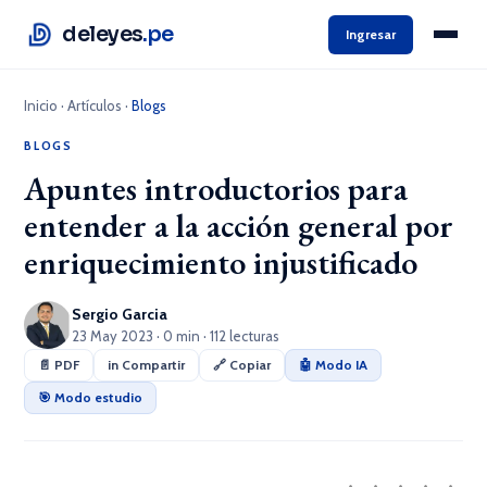
deleyes
.pe
Ingresar
Inicio
·
Artículos
·
Blogs
BLOGS
Apuntes introductorios para
entender a la acción general por
enriquecimiento injustificado
Sergio Garcia
23 May 2023 · 0 min · 112 lecturas
📄 PDF
in Compartir
🔗 Copiar
🤖 Modo IA
🎯 Modo estudio