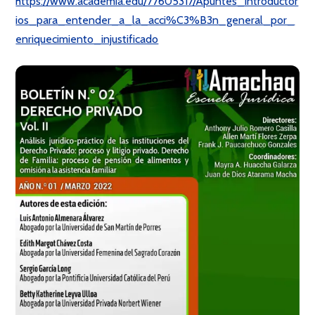
https://www.academia.edu/77605317/Apuntes_introductor
ios_para_entender_a_la_acci%C3%B3n_general_por_
enriquecimiento_injustificado