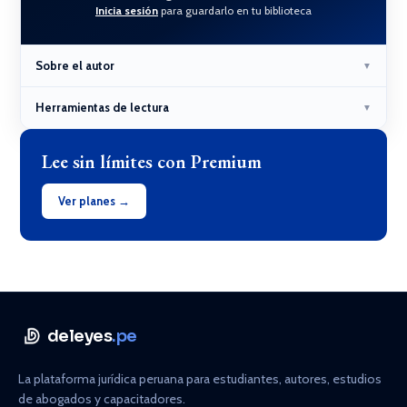
Inicia sesión
para guardarlo en tu biblioteca
Sobre el autor
▼
Herramientas de lectura
▼
Lee sin límites con Premium
Ver planes →
deleyes
.pe
La plataforma jurídica peruana para estudiantes, autores, estudios
de abogados y capacitadores.