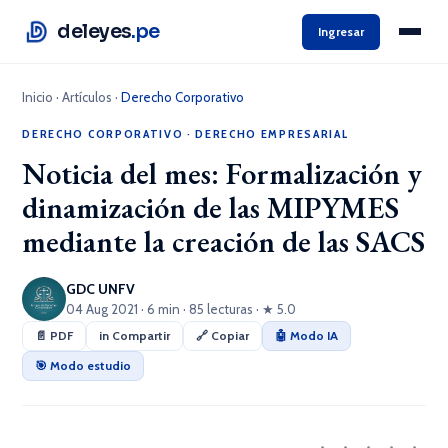
deleyes
.pe
Ingresar
Inicio
·
Artículos
·
Derecho Corporativo
DERECHO CORPORATIVO
·
DERECHO EMPRESARIAL
Noticia del mes: Formalización y
dinamización de las MIPYMES
mediante la creación de las SACS
GDC UNFV
04 Aug 2021 · 6 min · 85 lecturas · ★ 5.0
📄 PDF
in Compartir
🔗 Copiar
🤖 Modo IA
🎯 Modo estudio