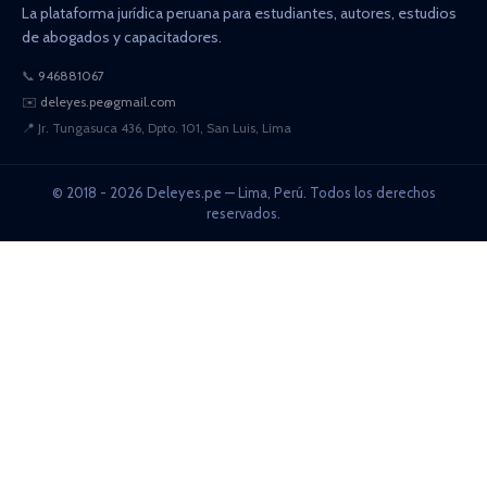
La plataforma jurídica peruana para estudiantes, autores, estudios
de abogados y capacitadores.
📞
946881067
✉️
deleyes.pe@gmail.com
📍
Jr. Tungasuca 436, Dpto. 101, San Luis, Lima
© 2018 - 2026 Deleyes.pe — Lima, Perú. Todos los derechos
reservados.