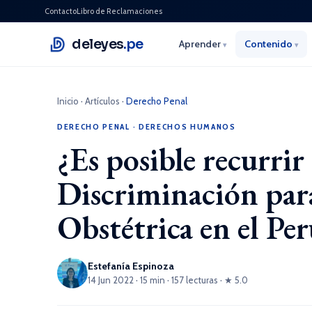
Contacto
Libro de Reclamaciones
deleyes
.pe
Aprender
Contenido
▾
▾
Inicio
·
Artículos
·
Derecho Penal
DERECHO PENAL
·
DERECHOS HUMANOS
¿Es posible recurrir 
Discriminación para
Obstétrica en el Pe
Estefanía Espinoza
14 Jun 2022 · 15 min · 157 lecturas · ★ 5.0