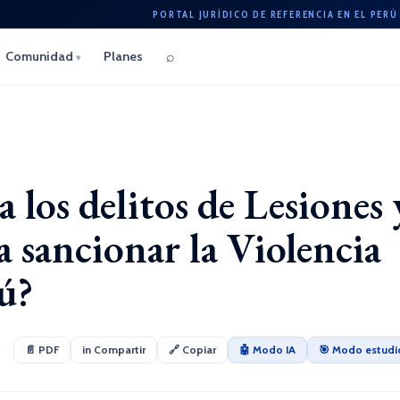
PORTAL JURÍDICO DE REFERENCIA EN EL PERÚ
⌕
Comunidad
Planes
▾
a los delitos de Lesiones 
 sancionar la Violencia
rú?
📄 PDF
in Compartir
🔗 Copiar
🤖 Modo IA
🎯 Modo estudi