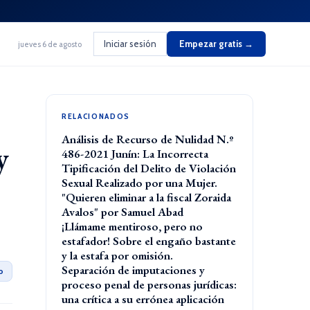
Iniciar sesión
Empezar gratis →
jueves 6 de agosto
RELACIONADOS
Análisis de Recurso de Nulidad N.º
y
486-2021 Junín: La Incorrecta
Tipificación del Delito de Violación
Sexual Realizado por una Mujer.
"Quieren eliminar a la fiscal Zoraida
Avalos" por Samuel Abad
¡Llámame mentiroso, pero no
estafador! Sobre el engaño bastante
y la estafa por omisión.
Separación de imputaciones y
o
proceso penal de personas jurídicas:
una crítica a su errónea aplicación