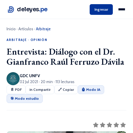
deleyes
.pe
Ingresar
Inicio
·
Artículos
·
Arbitraje
ARBITRAJE
·
OPINIÓN
Entrevista: Diálogo con el Dr.
Gianfranco Raúl Ferruzo Dávila
GDC UNFV
02 Jul 2021 · 20 min · 113 lecturas
📄 PDF
in Compartir
🔗 Copiar
🤖 Modo IA
🎯 Modo estudio