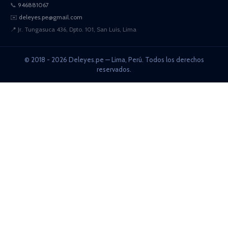
📞
946881067
✉️
deleyes.pe@gmail.com
📍
Jr. Tungasuca 436, Dpto. 101, San Luis, Lima
© 2018 - 2026 Deleyes.pe — Lima, Perú. Todos los derechos
reservados.