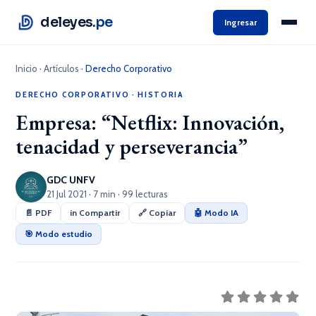
deleyes
.pe
Ingresar
Inicio
·
Artículos
·
Derecho Corporativo
DERECHO CORPORATIVO
·
HISTORIA
Empresa: “Netflix: Innovación,
tenacidad y perseverancia”
GDC UNFV
21 Jul 2021 · 7 min · 99 lecturas
📄 PDF
in Compartir
🔗 Copiar
🤖 Modo IA
🎯 Modo estudio