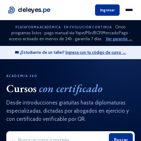
deleyes
.pe
Ingresar
Cinco
PLATAFORMA ACADÉMICA · EN EVOLUCIÓN CONTINUA
programas listos · pago manual vía Yape/Plin/BCP/MercadoPago ·
acceso activado en menos de 24h · garantía 7 días
Ver garantía →
🎟️ ¿Estudiante de un taller?
Ingresa con tu código de curso →
ACADEMIA 360
Cursos
con certificado
Desde introducciones gratuitas hasta diplomaturas
especializadas, dictadas por abogados en ejercicio y
con certificado verificable por QR.
⌕
Buscar