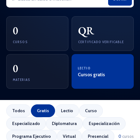
0
QR
CURSOS
CERTIFICADO VERIFICABLE
0
LECTIO
Cursos gratis
MATERIAS
Todos
Gratis
Lectio
Curso
Especializado
Diplomatura
Especialización
Programa Ejecutivo
Virtual
Presencial
0
cursos