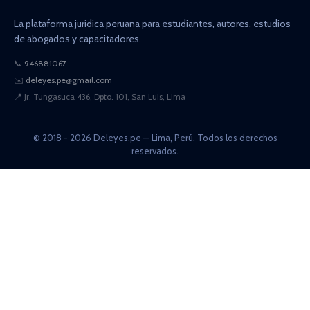
La plataforma jurídica peruana para estudiantes, autores, estudios
de abogados y capacitadores.
📞
946881067
✉️
deleyes.pe@gmail.com
📍
Jr. Tungasuca 436, Dpto. 101, San Luis, Lima
© 2018 - 2026 Deleyes.pe — Lima, Perú. Todos los derechos
reservados.